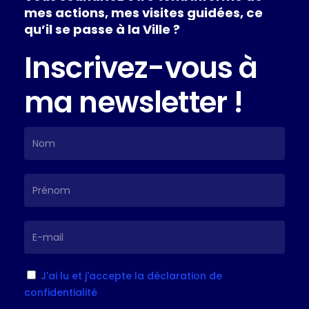
mes
actions,
mes
visites
guidées,
ce
qu’il
se
passe
à
la
Ville
?
Inscrivez-vous
à
ma
newsletter
!
J'ai lu et j'accepte la déclaration de
confidentialité