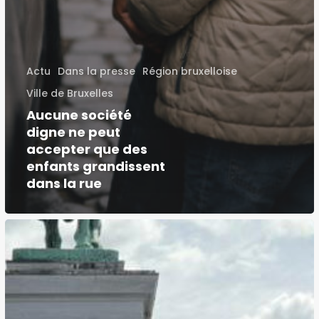
Actu
Dans la presse
Région bruxelloise
Ville de Bruxelles
Aucune société
digne ne peut
accepter que des
enfants grandissent
dans la rue
Grâce
à
vous,
je
suis
le