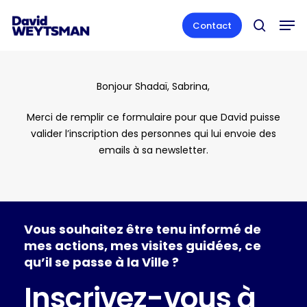
Skip
Men
to
Contact
search
main
content
Bonjour Shadaï, Sabrina,
Merci de remplir ce formulaire pour que David puisse
valider l’inscription des personnes qui lui envoie des
emails à sa newsletter.
Vous
souhaitez
être
tenu
informé
de
mes
actions,
mes
visites
guidées,
ce
qu’il
se
passe
à
la
Ville
?
Inscrivez-vous à