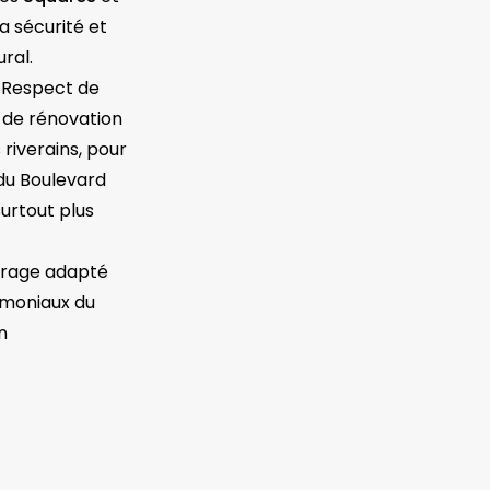
a sécurité et
ral.
 Respect de
 de rénovation
riverains, pour
 du Boulevard
surtout plus
airage adapté
imoniaux du
n