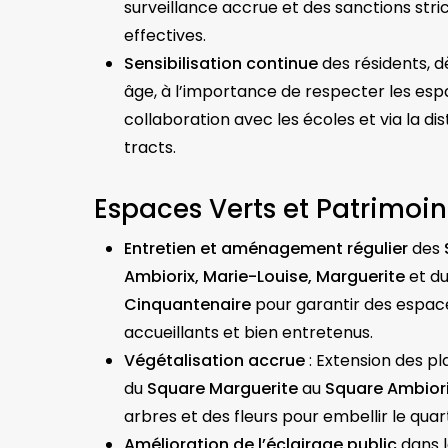
surveillance accrue et des sanctions stri
effectives.
Sensibilisation continue
des résidents, dè
âge, à l’importance de respecter les esp
collaboration avec les écoles et via la dis
tracts.
Espaces Verts et Patrimoi
Entretien et aménagement régulier
des
Ambiorix, Marie-Louise, Marguerite
et d
Cinquantenaire
pour garantir des espac
accueillants et bien entretenus.
Végétalisation accrue
: Extension des pl
du
Square Marguerite
au
Square Ambior
arbres et des fleurs pour embellir le quart
Amélioration de l’éclairage public
dans 