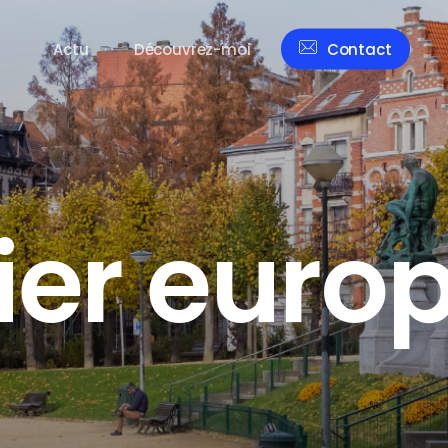
Actu
Découvrez-moi
Contact
i
e
r
e
u
r
o