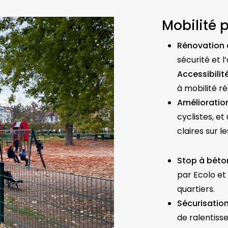
Mobilité p
Rénovation 
sécurité et l
Accessibilit
à mobilité r
Amélioration
cyclistes, et
claires sur 
Stop à béto
par Ecolo et 
quartiers.
Sécurisatio
de ralentisse