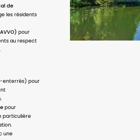
cal de
e les résidents
BRAVVO)
pour
idents au respect
.
-enterrés) pour
ant
.
ge
pour
 particulière
ation.
c une