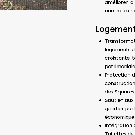
améliorer la
contre les r
Logement
Transformat
logements d
croissante, t
patrimoniale
Protection d
construction
des
Squares
Soutien au
quartier par
économique 
Intégration 
Toilettes
de 