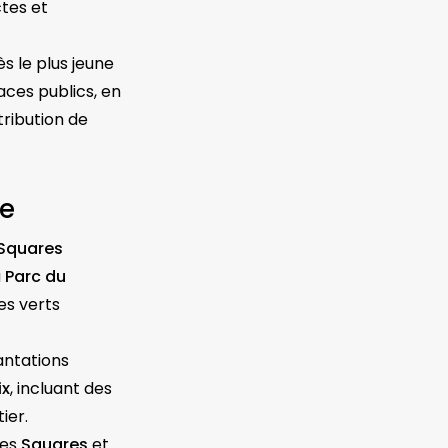
ctes et
s le plus jeune
aces publics, en
tribution de
ne
Squares
u
Parc du
es verts
antations
ix
, incluant des
ier.
les
Squares
et