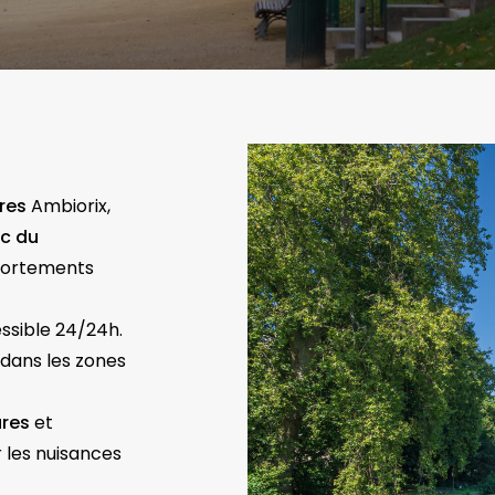
res
Ambiorix,
rc du
portements
ssible 24/24h.
dans les zones
ares
et
 les nuisances