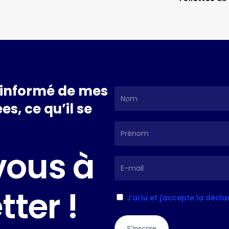
informé
de
mes
es,
ce
qu’il
se
vous
à
tter
!
J'ai lu et j'accepte la décl
S'inscrire