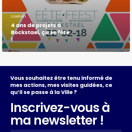
Laeken
4 ans de projets à
Bockstael, ça se fête
!
Vous
souhaitez
être
tenu
informé
de
mes
actions,
mes
visites
guidées,
ce
qu’il
se
passe
à
la
Ville
?
Inscrivez-vous à
ma newsletter !