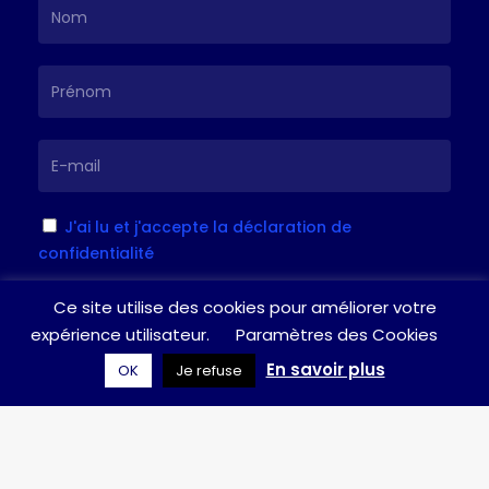
J'ai lu et j'accepte la déclaration de
confidentialité
Ce site utilise des cookies pour améliorer votre
S'inscrire
expérience utilisateur.
Paramètres des Cookies
En savoir plus
OK
Je refuse
Je suis à votre écoute pour toute
question / suggestion, n’hésitez pas à
laisser un message