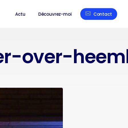
Actu
Découvrez-moi
Contact
er-over-heem