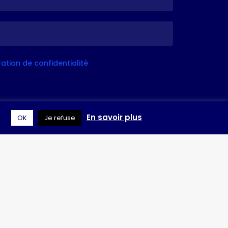
aration de confidentialité
En savoir plus
OK
Je refuse
itez pas à laisser un