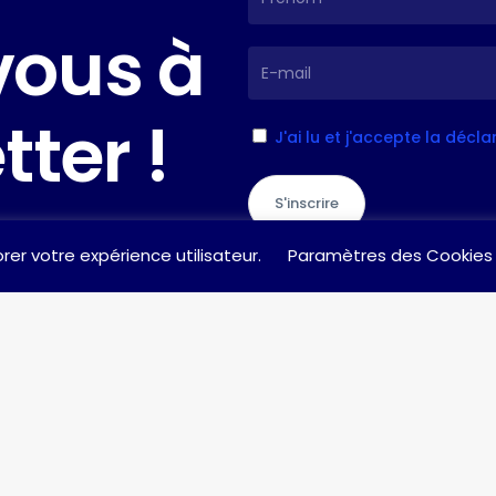
vous
à
tter
!
J'ai lu et j'accepte la décl
S'inscrire
rer votre expérience utilisateur.
Paramètres des Cookies
toute question / suggestion, n’hés