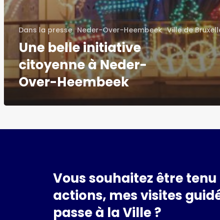
Dans la presse
Neder-Over-Heembeek
Ville de Bruxel
Une belle initiative
citoyenne à Neder-
Over-Heembeek
Vous
souhaitez
être
tenu
actions,
mes
visites
guidé
passe
à
la
Ville
?