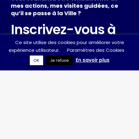
mes
actions,
mes
visites
guidées,
ce
qu’il
se
passe
à
la
Ville
?
Inscrivez-vous à
ma newsletter !
Ce site utilise des cookies pour améliorer votre
expérience utilisateur.
Paramètres des Cookies
En savoir plus
OK
Je refuse
J'ai lu et j'accepte la déclaration de
confidentialité