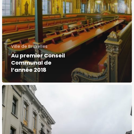
Ville de Bruxelles
Au premier Conseil
Communal de
l’année 2018
Les
travaux
rue
du
Midi,
c’est
parti