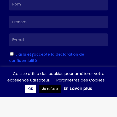
J'ai lu et j'accepte la déclaration de
confidentialité
Ce site utilise des cookies pour améliorer votre
S'inscrire
expérience utilisateur.
Paramètres des Cookies
En savoir plus
OK
Je refuse
Je suis à votre écoute pour toute
question / suggestion, n’hésitez pas à
laisser un message