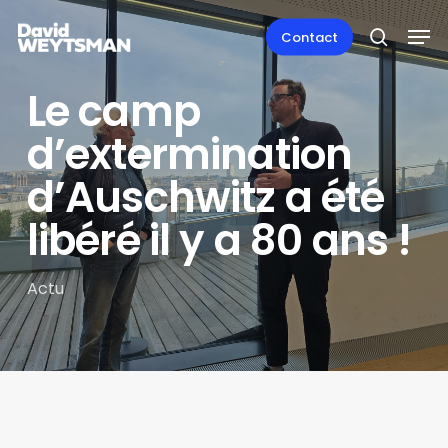
Skip
Men
to
Contact
search
main
content
Le camp
d’extermination
d’Auschwitz a été
libéré il y a 80 ans !
Actu