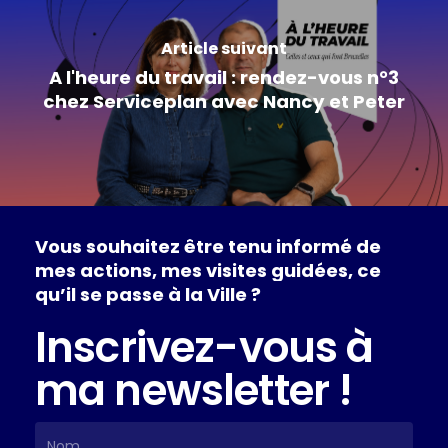
Article suivant
A l'heure du travail : rendez-vous n°3
chez Serviceplan avec Nancy et Peter
Vous
souhaitez
être
tenu
informé
de
mes
actions,
mes
visites
guidées,
ce
qu’il
se
passe
à
la
Ville
?
Inscrivez-vous à
ma newsletter !