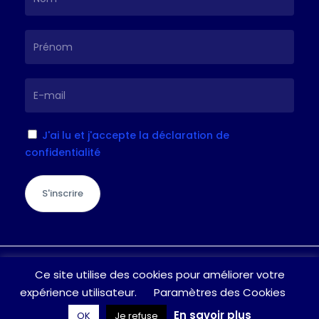
J'ai lu et j'accepte la déclaration de
confidentialité
S'inscrire
Je suis à votre écoute pour toute
Ce site utilise des cookies pour améliorer votre
question / suggestion, n’hésitez pas à
expérience utilisateur.
Paramètres des Cookies
laisser un message
En savoir plus
OK
Je refuse