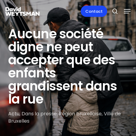
Skip
Men
to
Contact
search
main
content
Aucune société
digne ne peut
accepter que des
enfants
grandissent dans
la rue
Actu
,
Dans la presse
,
Région bruxelloise
,
Ville de
Bruxelles