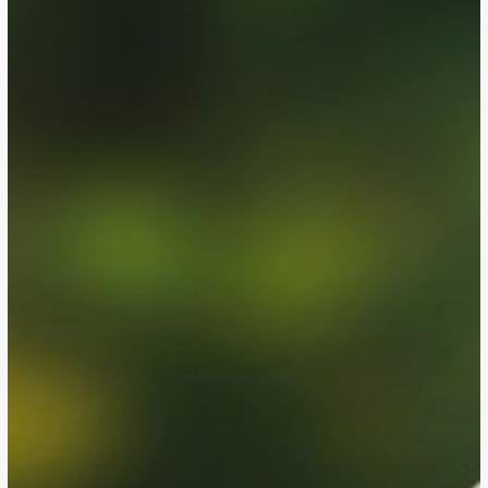
proches »
à
Bruxelles