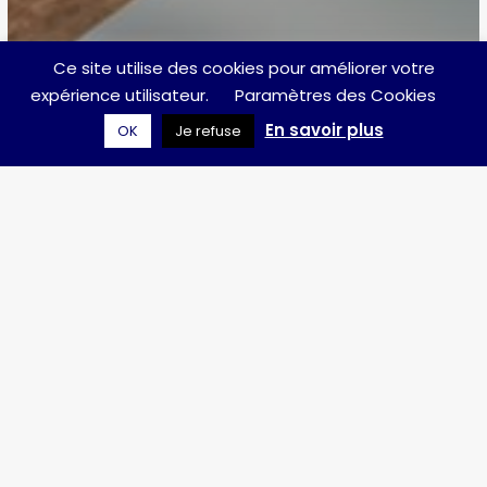
Ce site utilise des cookies pour améliorer votre
expérience utilisateur.
Paramètres des Cookies
En savoir plus
OK
Je refuse
Actu
Région bruxelloise
Ville de Bruxelles
Soutenir les « Jeunes Aidants proches »
à Bruxelles
Promouvoir les
achats