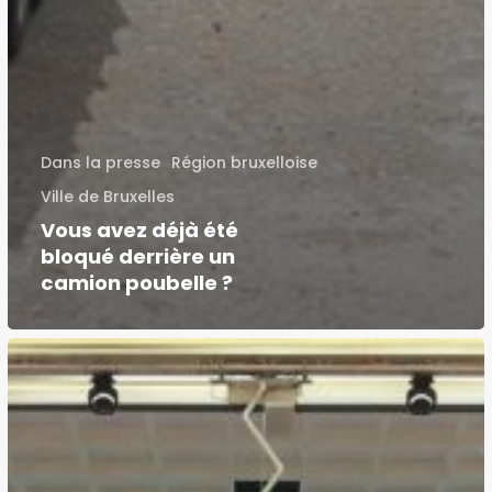
Dans la presse
Région bruxelloise
Ville de Bruxelles
Vous avez déjà été
bloqué derrière un
camion poubelle ?
Conférence
:
« Les
déséquilibres
d’un
monde