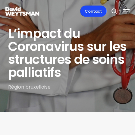
Skip
Men
to
Contact
search
main
content
L’impact du
Coronavirus sur les
structures de soins
palliatifs
Région bruxelloise