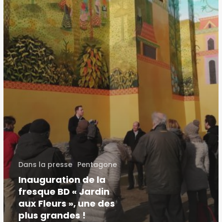
plus
grandes
!
Dans la presse
Pentagone
Inauguration de la
fresque BD « Jardin
aux Fleurs », une des
plus grandes !