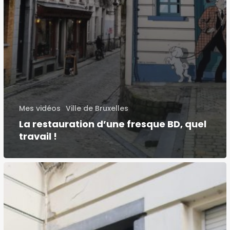
Mes vidéos
Ville de Bruxelles
La restauration d’une fresque BD, quel
travail !
La
fresque
Ric
Hochet
fait
peau