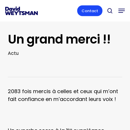
Skip
Men
to
Contact
search
main
content
Un grand merci !!
Actu
2083 fois mercis à celles et ceux qui m’ont
fait confiance en m’accordant leurs voix !
ère