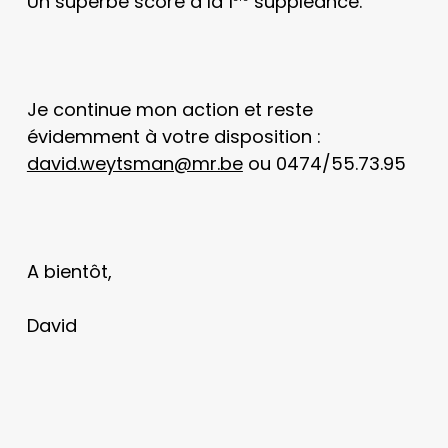
Un superbe score à la 1
suppléance.
Je continue mon action et reste
évidemment à votre disposition :
david.weytsman@mr.be
ou 0474/55.73.95
A bientôt,
David