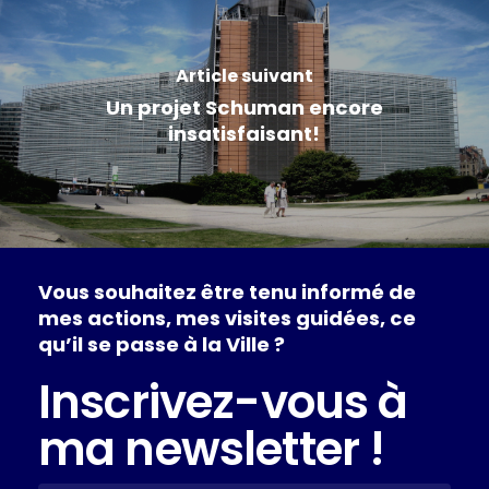
Article suivant
Un projet Schuman encore
insatisfaisant!
Vous
souhaitez
être
tenu
informé
de
mes
actions,
mes
visites
guidées,
ce
qu’il
se
passe
à
la
Ville
?
Inscrivez-vous à
ma newsletter !