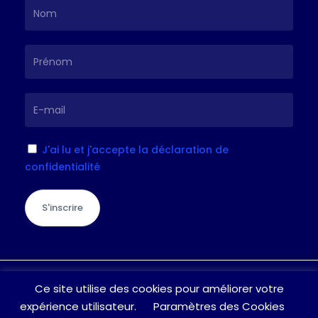
J'ai lu et j'accepte la déclaration de
confidentialité
S'inscrire
Je suis à votre écoute pour toute
Ce site utilise des cookies pour améliorer votre
question / suggestion, n’hésitez pas à
expérience utilisateur.
Paramètres des Cookies
laisser un message