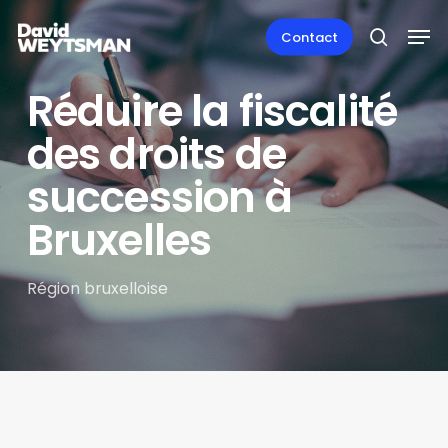
Skip
Men
to
Contact
search
main
content
Réduire la fiscalité
des droits de
succession à
Bruxelles
Région bruxelloise