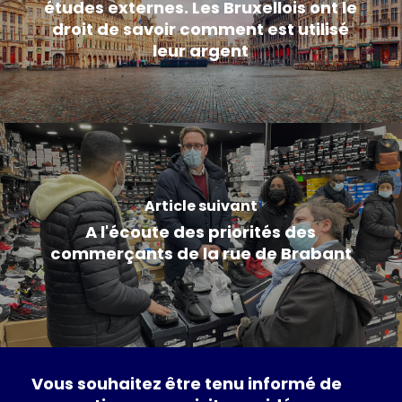
études externes. Les Bruxellois ont le
droit de savoir comment est utilisé
leur argent
Article suivant
A l'écoute des priorités des
commerçants de la rue de Brabant
Vous
souhaitez
être
tenu
informé
de