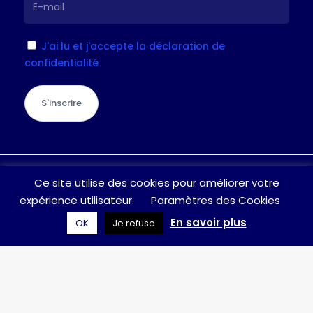
J'ai lu et j'accepte la déclaration de
confidentialité
S'inscrire
Je suis à votre écoute pour toute
Ce site utilise des cookies pour améliorer votre
question / suggestion, n’hésitez pas à
expérience utilisateur.
Paramètres des Cookies
laisser un message
En savoir plus
OK
Je refuse