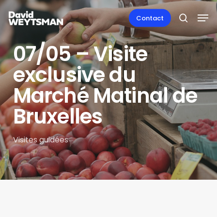
Skip
Men
to
Contact
search
main
content
07/05 – Visite
exclusive du
Marché Matinal de
Bruxelles
Visites guidées