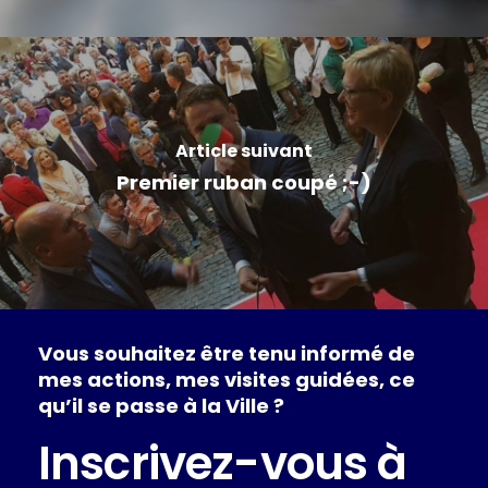
Article suivant
Premier ruban coupé ;-)
Vous
souhaitez
être
tenu
informé
de
mes
actions,
mes
visites
guidées,
ce
qu’il
se
passe
à
la
Ville
?
Inscrivez-vous à