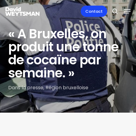
Skip
Men
to
Contact
search
main
content
« A Bruxelles, on
produit une tonne
de cocaïne par
semaine. »
Dans la presse
,
Région bruxelloise