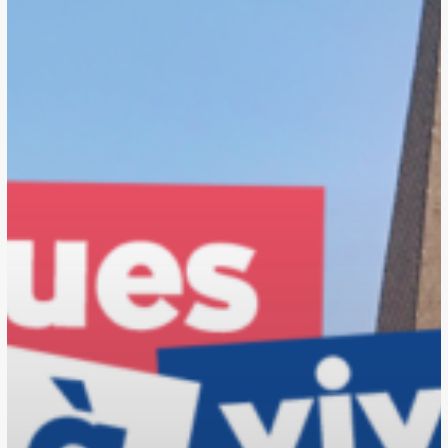
à
vivre »
pour
les
habitants