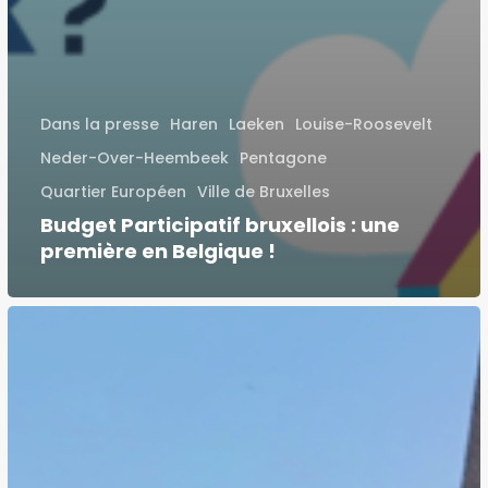
Dans la presse
Haren
Laeken
Louise-Roosevelt
Neder-Over-Heembeek
Pentagone
Quartier Européen
Ville de Bruxelles
Budget Participatif bruxellois : une
première en Belgique !
Appel
à
projet
à
Haren:
des
« Rues