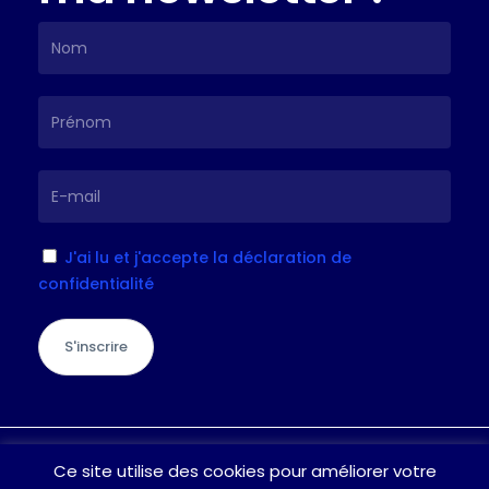
J'ai lu et j'accepte la déclaration de
confidentialité
S'inscrire
Je suis à votre écoute pour toute
Ce site utilise des cookies pour améliorer votre
question / suggestion, n’hésitez pas à