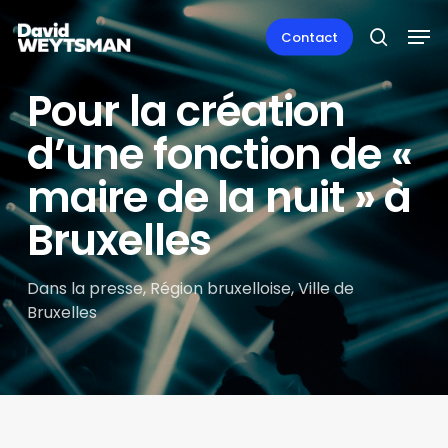
Skip
Men
to
Contact
search
main
content
Pour la création
d’une fonction de «
maire de la nuit » à
Bruxelles
Dans la presse
,
Région bruxelloise
,
Ville de
Bruxelles