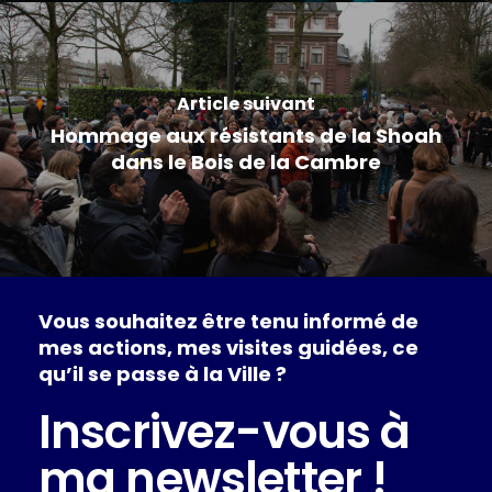
Article suivant
Hommage aux résistants de la Shoah
dans le Bois de la Cambre
Vous
souhaitez
être
tenu
informé
de
mes
actions,
mes
visites
guidées,
ce
qu’il
se
passe
à
la
Ville
?
Inscrivez-vous à
ma newsletter !