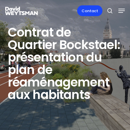
Skip
Men
to
Contact
search
main
content
Contrat de
Quartier Bockstael:
présentation du
plan de
réaménagement
aux habitants