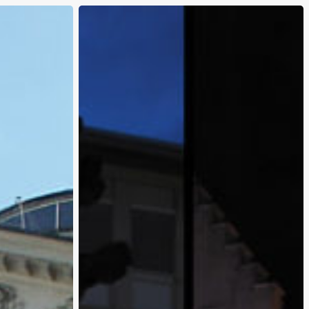
Suivi
du
Plan
Lumière