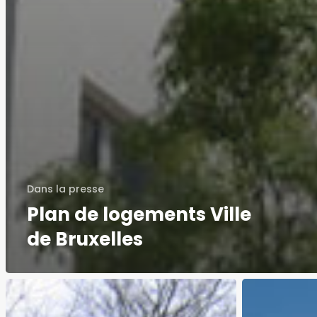
Dans la presse
Plan de logements Ville
de Bruxelles
Sculptures
Brisel
et
Tov,